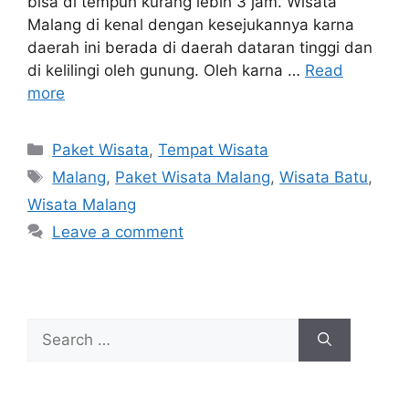
bisa di tempuh kurang lebih 3 jam. Wisata
Malang di kenal dengan kesejukannya karna
daerah ini berada di daerah dataran tinggi dan
di kelilingi oleh gunung. Oleh karna …
Read
more
Categories
Paket Wisata
,
Tempat Wisata
Tags
Malang
,
Paket Wisata Malang
,
Wisata Batu
,
Wisata Malang
Leave a comment
Search
for: