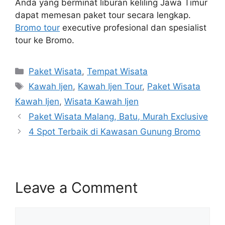
Anda yang berminat liburan keliling Jawa Timur
dapat memesan paket tour secara lengkap.
Bromo tour
executive profesional dan spesialist
tour ke Bromo.
Categories
Paket Wisata
,
Tempat Wisata
Tags
Kawah Ijen
,
Kawah Ijen Tour
,
Paket Wisata
Kawah Ijen
,
Wisata Kawah Ijen
Paket Wisata Malang, Batu, Murah Exclusive
4 Spot Terbaik di Kawasan Gunung Bromo
Leave a Comment
Comment