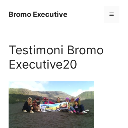
Skip
to
Bromo Executive
Menu
content
Testimoni Bromo
Executive20